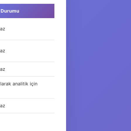
m Durumu
maz
maz
maz
arak analitik için
maz