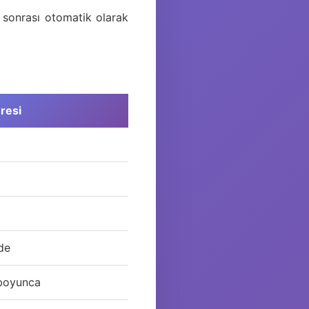
k sonrası otomatik olarak
resi
de
 boyunca