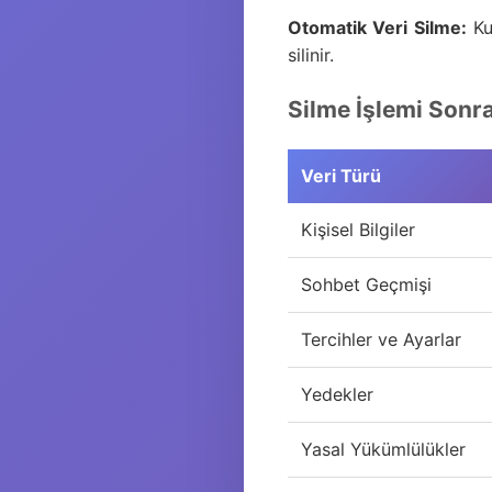
Otomatik Veri Silme:
Kul
silinir.
Silme İşlemi Sonr
Veri Türü
Kişisel Bilgiler
Sohbet Geçmişi
Tercihler ve Ayarlar
Yedekler
Yasal Yükümlülükler