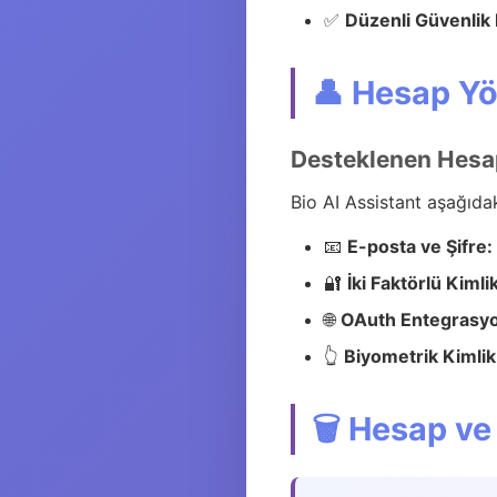
✅
Düzenli Güvenlik 
👤 Hesap Yö
Desteklenen Hesa
Bio AI Assistant aşağıda
📧
E-posta ve Şifre:
🔐
İki Faktörlü Kiml
🌐
OAuth Entegrasy
👆
Biyometrik Kimli
🗑️ Hesap ve