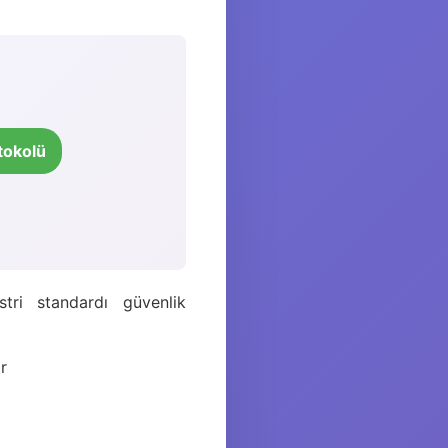
tokolü
tri standardı güvenlik
r