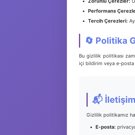
Zorunlu Çerezler:
Uy
Performans Çerezle
Tercih Çerezleri:
Aya
🔄 Politika
Bu gizlilik politikası z
içi bildirim veya e-posta 
📬 İletişi
Gizlilik politikamız h
E-posta:
privacy