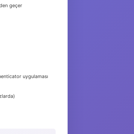
nden geçer
henticator uygulaması
zlarda)